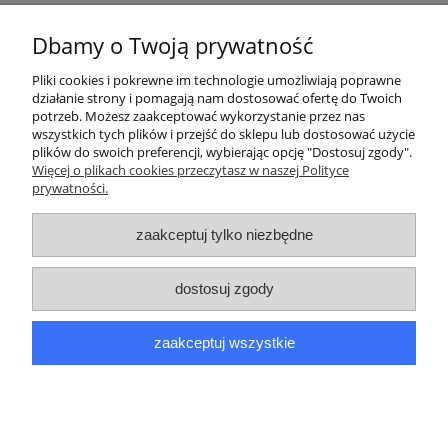
Mnogość interfejsów obsługiwanych przez DS7708 sprawia,
że może on zostać podłączony do wszystkich popularnych
Dbamy o Twoją prywatność
urządzeń POS. Dodatkowo, skaner można zamontować na
płaskiej lub pionowej powierzchni za pomocą dodatkowych
Pliki cookies i pokrewne im technologie umożliwiają poprawne
akcesoriów montażowych.
działanie strony i pomagają nam dostosować ofertę do Twoich
potrzeb. Możesz zaakceptować wykorzystanie przez nas
wszystkich tych plików i przejść do sklepu lub dostosować użycie
plików do swoich preferencji, wybierając opcję "Dostosuj zgody".
Pomoc
Więcej o plikach cookies przeczytasz w naszej Polityce
prywatności.
Moje konto
zaakceptuj tylko niezbędne
Płatności i dostawa
dostosuj zgody
Informacje
zaakceptuj wszystkie
O nas
pokaż pełną wersję strony
Sklep internetowy Shoper.pl