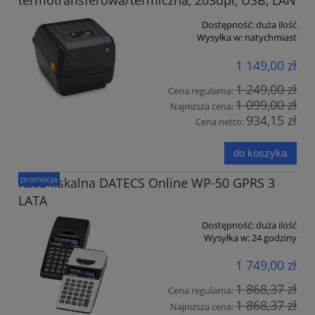
termotransferowa/termiczna, 203dpi, USB, LAN
Dostępność:
duża ilość
Wysyłka w:
natychmiast
1 149,00 zł
1 249,00 zł
Cena regularna:
1 099,00 zł
Najniższa cena:
934,15 zł
Cena netto:
do koszyka
promocja
Kasa fiskalna DATECS Online WP-50 GPRS 3
LATA
Dostępność:
duża ilość
Wysyłka w:
24 godziny
1 749,00 zł
1 868,37 zł
Cena regularna:
1 868,37 zł
Najniższa cena: