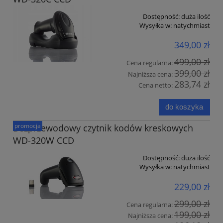
Dostępność:
duża ilość
Wysyłka w:
natychmiast
349,00 zł
499,00 zł
Cena regularna:
399,00 zł
Najniższa cena:
283,74 zł
Cena netto:
do koszyka
promocja
Bezprzewodowy czytnik kodów kreskowych
WD-320W CCD
Dostępność:
duża ilość
Wysyłka w:
natychmiast
229,00 zł
299,00 zł
Cena regularna:
199,00 zł
Najniższa cena: