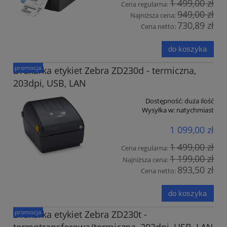
1 499,00 zł
Cena regularna:
949,00 zł
Najniższa cena:
730,89 zł
Cena netto:
do koszyka
promocja
Drukarka etykiet Zebra ZD230d - termiczna,
203dpi, USB, LAN
Dostępność:
duża ilość
Wysyłka w:
natychmiast
1 099,00 zł
1 499,00 zł
Cena regularna:
1 199,00 zł
Najniższa cena:
893,50 zł
Cena netto:
do koszyka
promocja
Drukarka etykiet Zebra ZD230t -