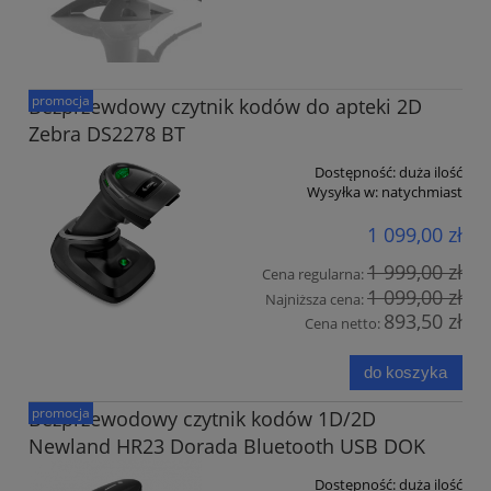
promocja
Bezprzewdowy czytnik kodów do apteki 2D
Zebra DS2278 BT
Dostępność:
duża ilość
Wysyłka w:
natychmiast
1 099,00 zł
1 999,00 zł
Cena regularna:
1 099,00 zł
Najniższa cena:
893,50 zł
Cena netto:
do koszyka
promocja
Bezprzewodowy czytnik kodów 1D/2D
Newland HR23 Dorada Bluetooth USB DOK
Dostępność:
duża ilość