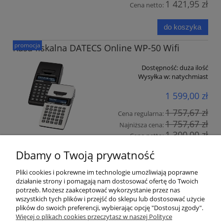
1 421,95 zł
Cena netto:
do koszyka
promocja
Kasa fiskalna DATECS Online WP-50 Wifi
Dostępność:
duża ilość
Wysyłka w:
natychmiast
1 599,00 zł
1 757,67 zł
Cena regularna:
1 757,67 zł
Najniższa cena:
1 300,00 zł
Cena netto:
Dbamy o Twoją prywatność
do koszyka
Pliki cookies i pokrewne im technologie umożliwiają poprawne
działanie strony i pomagają nam dostosować ofertę do Twoich
«
1
2
3
»
potrzeb. Możesz zaakceptować wykorzystanie przez nas
wszystkich tych plików i przejść do sklepu lub dostosować użycie
plików do swoich preferencji, wybierając opcję "Dostosuj zgody".
Pomoc
Więcej o plikach cookies przeczytasz w naszej Polityce