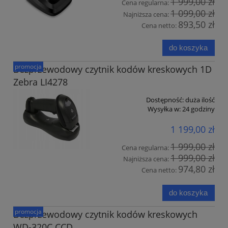
1 999,00 zł
Cena regularna:
1 099,00 zł
Najniższa cena:
893,50 zł
Cena netto:
do koszyka
promocja
Bezprzewodowy czytnik kodów kreskowych 1D
Zebra LI4278
Dostępność:
duża ilość
Wysyłka w:
24 godziny
1 199,00 zł
1 999,00 zł
Cena regularna:
1 999,00 zł
Najniższa cena:
974,80 zł
Cena netto:
do koszyka
promocja
Bezprzewodowy czytnik kodów kreskowych
WD-320C CCD