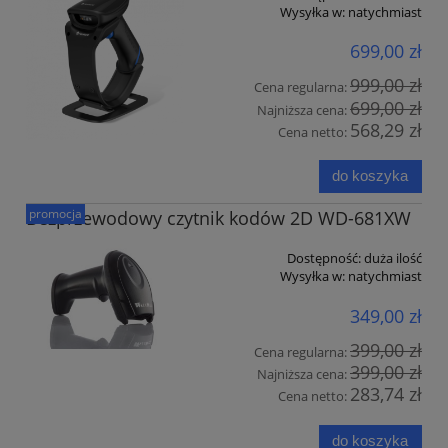
Wysyłka w:
natychmiast
699,00 zł
999,00 zł
Cena regularna:
699,00 zł
Najniższa cena:
568,29 zł
Cena netto:
do koszyka
promocja
Bezprzewodowy czytnik kodów 2D WD-681XW
Dostępność:
duża ilość
Wysyłka w:
natychmiast
349,00 zł
399,00 zł
Cena regularna:
399,00 zł
Najniższa cena:
283,74 zł
Cena netto:
do koszyka