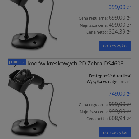
399,00 zł
699,00 zł
Cena regularna:
499,00 zł
Najniższa cena:
324,39 zł
Cena netto:
do koszyka
promocja
Czytnik kodów kreskowych 2D Zebra DS4608
Dostępność:
duża ilość
Wysyłka w:
natychmiast
749,00 zł
999,00 zł
Cena regularna:
999,00 zł
Najniższa cena:
608,94 zł
Cena netto:
do koszyka