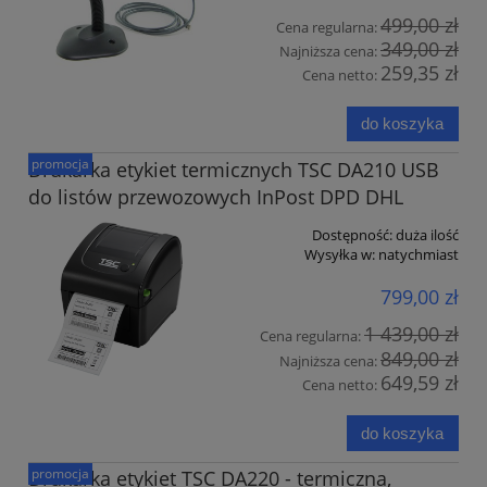
499,00 zł
Cena regularna:
349,00 zł
Najniższa cena:
259,35 zł
Cena netto:
do koszyka
promocja
Drukarka etykiet termicznych TSC DA210 USB
do listów przewozowych InPost DPD DHL
Dostępność:
duża ilość
Wysyłka w:
natychmiast
799,00 zł
1 439,00 zł
Cena regularna:
849,00 zł
Najniższa cena:
649,59 zł
Cena netto:
do koszyka
promocja
Drukarka etykiet TSC DA220 - termiczna,