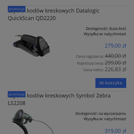
promocja
Czytnik kodów kreskowych Datalogic
QuickScan QD2220
Dostępność:
duża ilość
Wysyłka w:
natychmiast
279,00 zł
440,00 zł
Cena regularna:
299,00 zł
Najniższa cena:
226,83 zł
Cena netto:
do koszyka
promocja
Czytnik kodów kreskowych Symbol Zebra
LS2208
Dostępność:
na wyczerpaniu
Wysyłka w:
natychmiast
319,00 zł