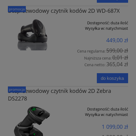
promocja
Bezprzewodowy czytnik kodów 2D WD-687X
Dostępność:
duża ilość
Wysyłka w:
natychmiast
449,00 zł
599,00 zł
Cena regularna:
0,01 zł
Najniższa cena:
365,04 zł
Cena netto:
do koszyka
promocja
Bezprzewodowy czytnik kodów 2D Zebra
DS2278
Dostępność:
duża ilość
Wysyłka w:
natychmiast
1 099,00 zł