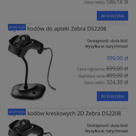
186,18 zł
Cena netto:
do koszyka
promocja
Czytnik kodów do apteki Zebra DS2208
Dostępność:
duża ilość
Wysyłka w:
natychmiast
399,00 zł
699,00 zł
Cena regularna:
499,00 zł
Najniższa cena:
324,39 zł
Cena netto:
do koszyka
promocja
Czytnik kodów kreskowych 2D Zebra DS2208
Dostępność:
duża ilość
Wysyłka w:
natychmiast