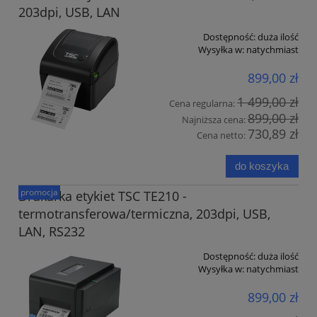
203dpi, USB, LAN
Dostępność:
duża ilość
Wysyłka w:
natychmiast
899,00 zł
1 499,00 zł
Cena regularna:
899,00 zł
Najniższa cena:
730,89 zł
Cena netto:
do koszyka
promocja
Drukarka etykiet TSC TE210 -
termotransferowa/termiczna, 203dpi, USB,
LAN, RS232
Dostępność:
duża ilość
Wysyłka w:
natychmiast
899,00 zł