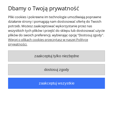
Dbamy o Twoją prywatność
O nas
Pliki cookies i pokrewne im technologie umożliwiają poprawne
działanie strony i pomagają nam dostosować ofertę do Twoich
pokaż pełną wersję strony
potrzeb. Możesz zaakceptować wykorzystanie przez nas
Sklep internetowy Shoper.pl
wszystkich tych plików i przejść do sklepu lub dostosować użycie
plików do swoich preferencji, wybierając opcję "Dostosuj zgody".
Więcej o plikach cookies przeczytasz w naszej Polityce
prywatności.
zaakceptuj tylko niezbędne
dostosuj zgody
zaakceptuj wszystkie