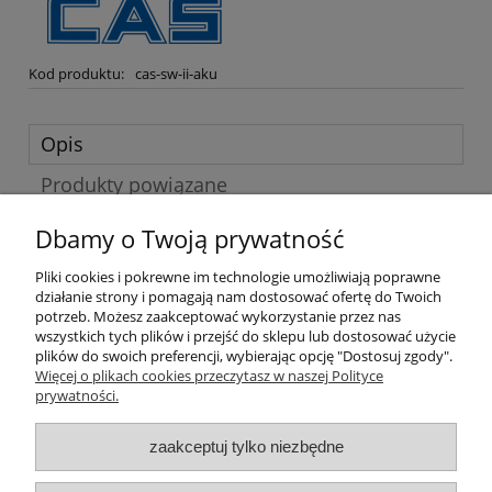
Kod produktu:
cas-sw-ii-aku
Opis
Produkty powiązane
Dbamy o Twoją prywatność
Akumulator żelowy Pb 4V 4Ah/20Hr. do
Wagi CAS
SW-II
(wszystkie typy) . Czas pracy wag SW-II na
Pliki cookies i pokrewne im technologie umożliwiają poprawne
bateriach i akumulatorze wynosi do 1000h.
działanie strony i pomagają nam dostosować ofertę do Twoich
potrzeb. Możesz zaakceptować wykorzystanie przez nas
wszystkich tych plików i przejść do sklepu lub dostosować użycie
plików do swoich preferencji, wybierając opcję "Dostosuj zgody".
Pomoc
Więcej o plikach cookies przeczytasz w naszej Polityce
prywatności.
Moje konto
zaakceptuj tylko niezbędne
Płatności i dostawa