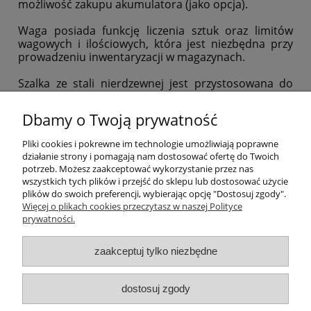
możliwość zakupu akumulatora (jako opcja).
Waga posiada funkcję liczenia sztuk oraz limitów
wagowych i ilościowych, która jest niezbędna przy
prowadzeniu inwentaryzacji w magazynach.
Szalka ze stali nierdzewnej jest przystosowana do
bezpośredniego kontaktu z żywnością. Plastikowa
osłonka obudowy chroni wagę przed zabrudzeniem.
Dbamy o Twoją prywatność
Typowe zastosowania: sklepy, targowiska, lokale
Pliki cookies i pokrewne im technologie umożliwiają poprawne
gastronomiczne, magazyny, przemysł oraz apteki.
działanie strony i pomagają nam dostosować ofertę do Twoich
potrzeb. Możesz zaakceptować wykorzystanie przez nas
wszystkich tych plików i przejść do sklepu lub dostosować użycie
plików do swoich preferencji, wybierając opcję "Dostosuj zgody".
Pomoc
Więcej o plikach cookies przeczytasz w naszej Polityce
prywatności.
Moje konto
zaakceptuj tylko niezbędne
Płatności i dostawa
dostosuj zgody
Informacje