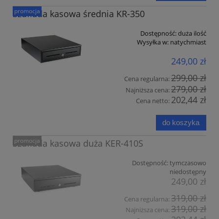
promocja
Szuflada kasowa średnia KR-350
Dostępność:
duża ilość
Wysyłka w:
natychmiast
249,00 zł
299,00 zł
Cena regularna:
279,00 zł
Najniższa cena:
202,44 zł
Cena netto:
do koszyka
promocja
Szuflada kasowa duża KER-410S
Dostępność:
tymczasowo
niedostępny
249,00 zł
319,00 zł
Cena regularna:
319,00 zł
Najniższa cena: