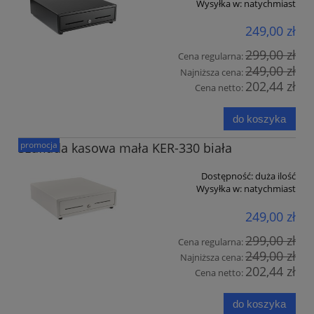
Wysyłka w:
natychmiast
249,00 zł
299,00 zł
Cena regularna:
249,00 zł
Najniższa cena:
202,44 zł
Cena netto:
do koszyka
promocja
Szuflada kasowa mała KER-330 biała
Dostępność:
duża ilość
Wysyłka w:
natychmiast
249,00 zł
299,00 zł
Cena regularna:
249,00 zł
Najniższa cena:
202,44 zł
Cena netto:
do koszyka