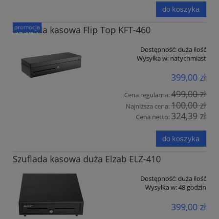
do koszyka
promocja
Szuflada kasowa Flip Top KFT-460
Dostępność:
duża ilość
Wysyłka w:
natychmiast
399,00 zł
499,00 zł
Cena regularna:
100,00 zł
Najniższa cena:
324,39 zł
Cena netto:
do koszyka
Szuflada kasowa duża Elzab ELZ-410
Dostępność:
duża ilość
Wysyłka w:
48 godzin
399,00 zł