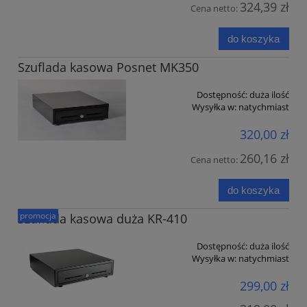
324,39 zł
Cena netto:
do koszyka
Szuflada kasowa Posnet MK350
Dostępność:
duża ilość
Wysyłka w:
natychmiast
320,00 zł
260,16 zł
Cena netto:
do koszyka
promocja
Szuflada kasowa duża KR-410
Dostępność:
duża ilość
Wysyłka w:
natychmiast
299,00 zł