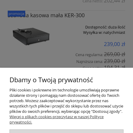
202,44 zł
Cena netto:
promocja
Szuflada kasowa mała KER-300
Dostępność:
duża ilość
Wysyłka w:
natychmiast
239,00 zł
269,00 zł
Cena regularna:
239,00 zł
Najniższa cena:
194,31 zł
Cena netto:
Dbamy o Twoją prywatność
do koszyka
Pliki cookies i pokrewne im technologie umożliwiają poprawne
działanie strony i pomagają nam dostosować ofertę do Twoich
«
1
2
»
potrzeb. Możesz zaakceptować wykorzystanie przez nas
wszystkich tych plików i przejść do sklepu lub dostosować użycie
plików do swoich preferencji, wybierając opcję "Dostosuj zgody".
Pomoc
Więcej o plikach cookies przeczytasz w naszej Polityce
prywatności.
Moje konto