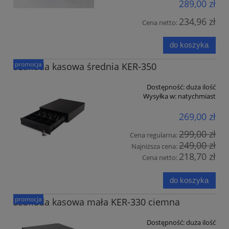
289,00 zł
234,96 zł
Cena netto:
do koszyka
promocja
Szuflada kasowa średnia KER-350
Dostępność:
duża ilość
Wysyłka w:
natychmiast
269,00 zł
299,00 zł
Cena regularna:
249,00 zł
Najniższa cena:
218,70 zł
Cena netto:
do koszyka
promocja
Szuflada kasowa mała KER-330 ciemna
Dostępność:
duża ilość