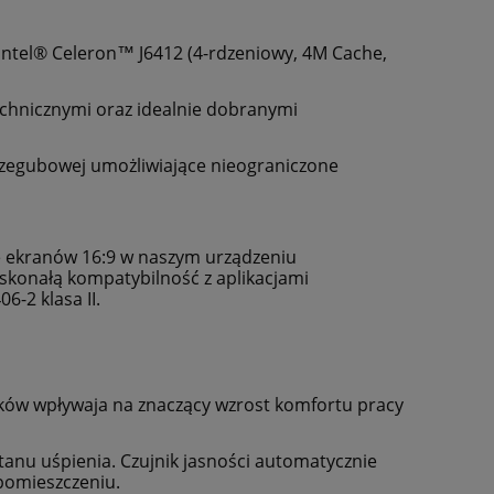
Intel® Celeron™ J6412 (4-rdzeniowy, 4M Cache,
chnicznymi oraz idealnie dobranymi
rzegubowej umożliwiające nieograniczone
e ekranów 16:9 w naszym urządzeniu
skonałą kompatybilność z aplikacjami
-2 klasa II.
ów wpływaja na znaczący wzrost komfortu pracy
anu uśpienia. Czujnik jasności automatycznie
pomieszczeniu.