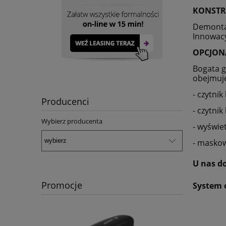
KONSTR
Demonta
Innowacy
OPCJON
Bogata g
obejmuj
- czytni
Producenci
- czytnik
Wybierz producenta
- wyświe
- maskow
U nas d
Promocje
System 