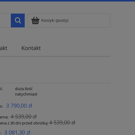
Koszyk:
(pusty)
akt
Kontakt
ć:
duża ilość
:
natychmiast
3 790,00 zł
o:
4 539,00 zł
arna:
4 539,00 zł
cena z 30 dni przed obniżką:
3 081,30 zł
: