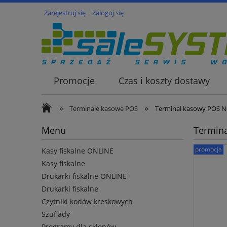
Zarejestruj się
Zaloguj się
Promocje
Czas i koszty dostawy
»
»
Terminale kasowe POS
Terminal kasowy POS N
Menu
Termina
promocja
Kasy fiskalne ONLINE
Kasy fiskalne
Drukarki fiskalne ONLINE
Drukarki fiskalne
Czytniki kodów kreskowych
Szuflady
Programy dla sklepów