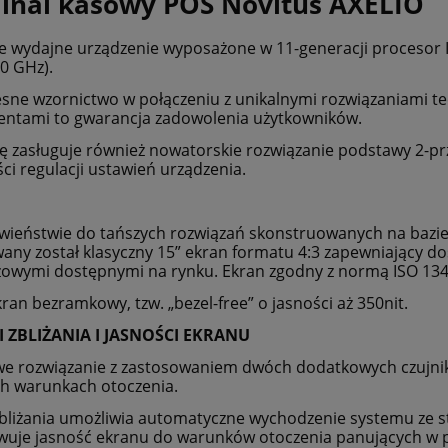
inal kasowy POS Novitus AXELIO
e wydajne urządzenie wyposażone w 11-generacji procesor 
60 GHz).
ne wzornictwo w połączeniu z unikalnymi rozwiązaniami te
ntami to gwarancja zadowolenia użytkowników.
 zasługuje również nowatorskie rozwiązanie podstawy 2-p
ci regulacji ustawień urządzenia.
wieństwie do tańszych rozwiązań skonstruowanych na bazi
any został klasyczny 15” ekran formatu 4:3 zapewniający do
owymi dostępnymi na rynku. Ekran zgodny z normą ISO 13406
kran bezramkowy, tzw. „bezel-free” o jasności aż 350nit.
I ZBLIŻANIA I JASNOŚCI EKRANU
e rozwiązanie z zastosowaniem dwóch dodatkowych czujnik
h warunkach otoczenia.
zbliżania umożliwia automatyczne wychodzenie systemu ze st
uje jasność ekranu do warunków otoczenia panujących w 