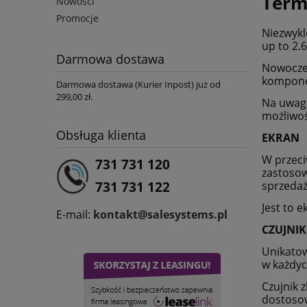
Term
Nowości
Promocje
Niezwykl
up to 2.
Darmowa dostawa
Nowoczes
kompone
Darmowa dostawa (Kurier Inpost) już od
299,00 zł.
Na uwagę
możliwoś
Obsługa klienta
EKRAN
W przeci
731 731 120
zastosow
sprzedaż
731 731 122
Jest to e
E-mail:
kontakt@salesystems.pl
CZUJNIK
Unikatow
w każdyc
Czujnik 
dostosow