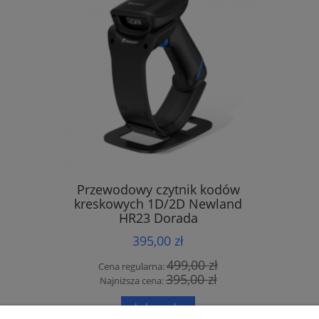
Przewodowy czytnik kodów
Bezprze
kreskowych 1D/2D Newland
1D/2D N
HR23 Dorada
Bl
395,00 zł
499,00 zł
Cena regularna:
Cena
395,00 zł
Najniższa cena:
Najn
do koszyka