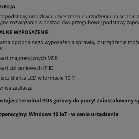
UKCJA
ż podstawy umożliwia umieszczenie urządzenia na ścianie
jne rozwiązanie w postaci dwuprzegubowej podstawy zapew
ALNE WYPOSAŻENIE
ama opcjonalnego wyposażenia sprawia, iż urządzenie może
e:
k kart magnetycznych MSR
 kart zbliżeniowych RFID
tlacz klienta LCD w formacie 10.1”
nica zasilacza
ostajesz terminal POS gotowy do pracy! Zainstalowany s
operacyjny: Windows 10 IoT - w cenie urządzenia