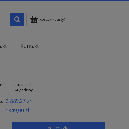
Koszyk:
(pusty)
akt
Kontakt
ć:
duża ilość
:
24 godziny
2 889,27 zł
o:
2 349,00 zł
:
do koszyka
.