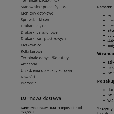
Terminale kasowe POS
Stanowiska sprzedaży POS
Najważniej
Monitory dotykowe
wydr
Sprawdzarki cen
prz
prz
Drukarki etykiet
inte
Drukarki paragonowe
upra
Drukarki kart plastikowych
stat
Metkownice
kod
Rolki kasowe
W ramac
Terminale danych/Kolektory
szk
Akcesoria
fis
Urządzenia do służby zdrowia
pom
Nowości
Po zaku
Promocje
dan
poz
Darmowa dostawa
wła
Darmowa dostawa (Kurier Inpost) już od
Służymy
299,00 zł.
fiskalne.