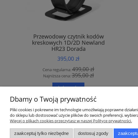
Przewodowy czytnik kodów
Bezprze
kreskowych 1D/2D Newland
1D/2D N
HR23 Dorada
Bl
395,00 zł
499,00 zł
Cena regularna:
Cena
395,00 zł
Najniższa cena:
Najn
do koszyka
Dbamy o Twoją prywatność
Pliki cookies i pokrewne im technologie umożliwiają poprawne działa
do sklepu lub dostosować użycie plików do swoich preferencji, wybiera
Pomoc
Moje konto
Więcej o plikach cookies przeczytasz w naszej Polityce prywatności.
Zwroty i Reklamacje
Twoje zamówienia
zaakceptuj tylko niezbędne
dostosuj zgody
zaakceptu
Regulamin
Ustawienia konta