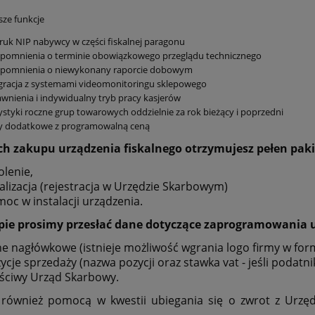
sze funkcje
uk NIP nabywcy w części fiskalnej paragonu
ypomnienia o terminie obowiązkowego przeglądu technicznego
ypomnienia o niewykonany raporcie dobowym
gracja z systemami videomonitoringu sklepowego
wnienia i indywidualny tryb pracy kasjerów
ystyki roczne grup towarowych oddzielnie za rok bieżący i poprzedni
y dodatkowe z programowalną ceną
h zakupu urządzenia fiskalnego otrzymujesz pełen pak
olenie,
kalizacja (rejestracja w Urzędzie Skarbowym)
oc w instalacji urządzenia.
pie prosimy przesłać dane dotyczące zaprogramowania u
e nagłówkowe (istnieje możliwość wgrania logo firmy w form
ycje sprzedaży (nazwa pozycji oraz stawka vat - jeśli podatn
ściwy Urząd Skarbowy.
 również pomocą w kwestii ubiegania się o zwrot z Urzę