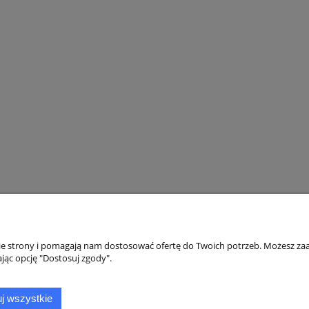
wodowy czytnik kodów
Czytnik kodów kreskowych 
ewland HR23 Dorada
Zebra DS4608
uetooth USB DOK
699,00 zł
749,00 zł
999,00 zł
999,00 zł
 regularna:
Cena regularna:
699,00 zł
999,00 zł
iższa cena:
Najniższa cena:
do koszyka
do koszyka
nie strony i pomagają nam dostosować ofertę do Twoich potrzeb. Możesz zaa
jąc opcję "Dostosuj zgody".
Płatności i dostawa
Informacje
Formy płatności
Polityka prywatno
j wszystkie
Informacje o leasingu