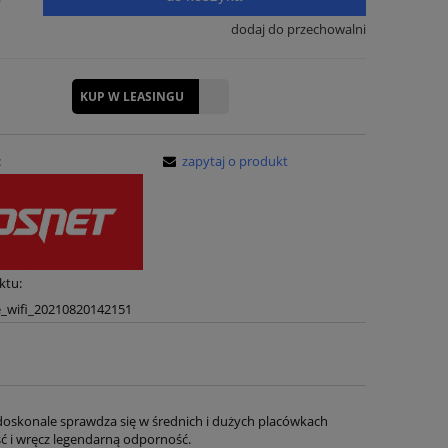
dodaj do przechowalni
KUP W LEASINGU
:
zapytaj o produkt
ktu:
e_wifi_20210820142151
oskonale sprawdza się w średnich i dużych placówkach
ść i wręcz legendarną odporność.